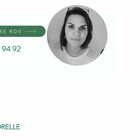
RE RDV
 94 92
RELLE